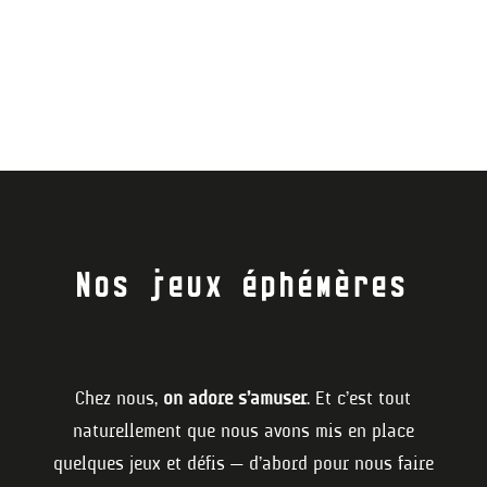
de rencontres à vivre et de belles histoires à
raconter… toujours autour d’un verre de gin et
d’un sourire.
Nos jeux éphémères
Chez nous,
on adore s’amuser
. Et c’est tout
naturellement que nous avons mis en place
quelques jeux et défis — d’abord pour nous faire