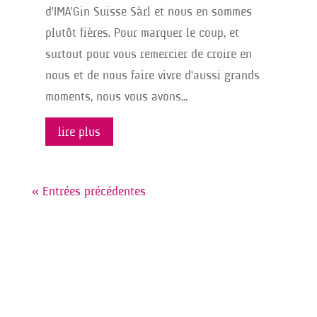
d'IMA'Gin Suisse Sàrl et nous en sommes
plutôt fières. Pour marquer le coup, et
surtout pour vous remercier de croire en
nous et de nous faire vivre d'aussi grands
moments, nous vous avons...
lire plus
« Entrées précédentes
Et ce n’est que le début !
Restez connectés
, car
de nouveaux événements suivront bientôt.
Nous avons encore tant de moments à partager,