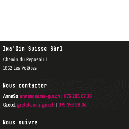
Ima’Gin Suisse Sàrl
Chemin du Reposoir 1
1862 Les Voëttes
Nous contacter
AnneSo
anneso@ima-gin.ch
|
076 205 07 29
Gretel
gretel@ima-gin.ch
|
079 353 98 04
Nous suivre