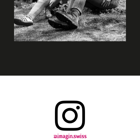

@imagin.swiss