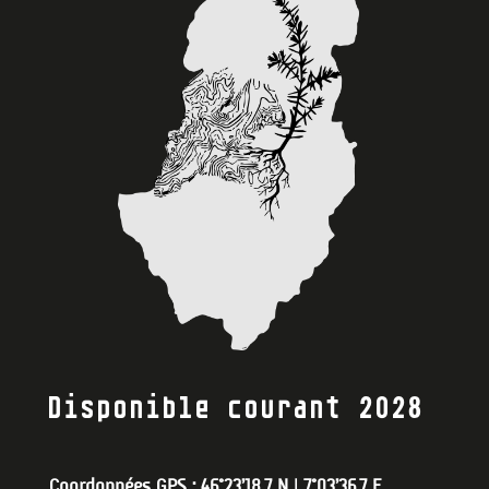
Disponible courant 2028
Coordonnées GPS : 46°23’18.7 N | 7°03’36.7 E