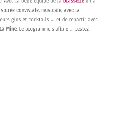
! Avec la belle équipe de la
brasserie
on a
soirée conviviale, musicale, avec la
eurs gins et cocktails … et de repartir avec
 La Mine
. Le programme s’affine … restez