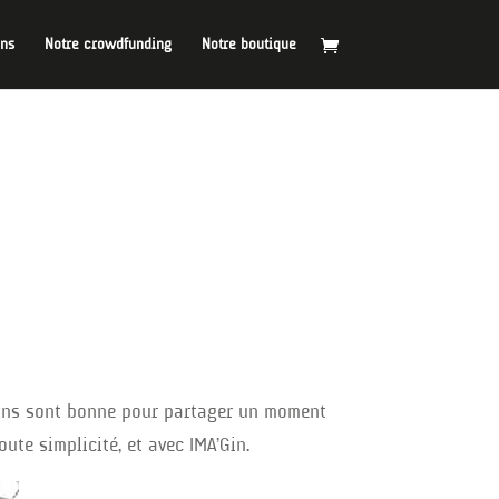
ins
Notre crowdfunding
Notre boutique
]
ions sont bonne pour partager un moment
oute simplicité, et avec IMA’Gin.