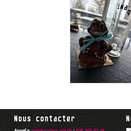
Nous contacter
N
AnneSo
anneso@ima-gin.ch
|
076 205 07 29