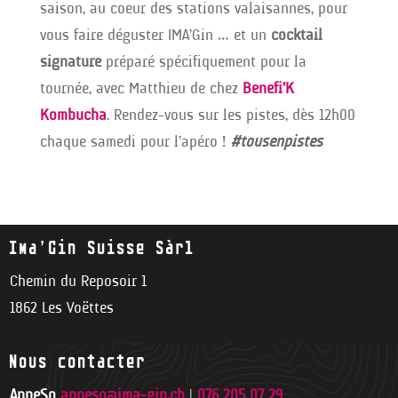
saison, au coeur des stations valaisannes, pour
vous faire déguster IMA’Gin … et un
cocktail
signature
préparé spécifiquement pour la
tournée, avec Matthieu de chez
Benefi’K
Kombucha
. Rendez-vous sur les pistes, dès 12h00
chaque samedi pour l’apéro !
#tousenpistes
Ima’Gin Suisse Sàrl
Chemin du Reposoir 1
1862 Les Voëttes
Nous contacter
AnneSo
anneso@ima-gin.ch
|
076 205 07 29