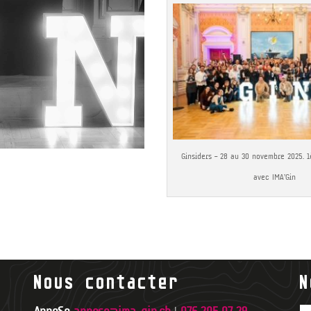
Ginsiders – 28 au 30 novembre 2025. 1
avec IMA’Gin
Nous contacter
N
AnneSo
anneso@ima-gin.ch
|
076 205 07 29