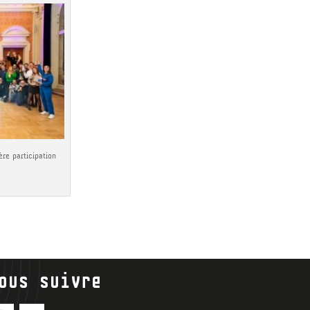
ère participation
ous suivre